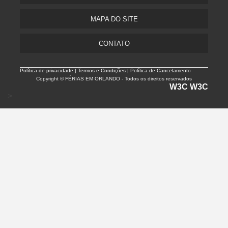
MAPA DO SITE
CONTATO
Política de privacidade |
Termos e Condições | Política de Cancelamento
Copyright © FÉRIAS EM ORLANDO - Todos os direitos reservados
W3C
W3C
>