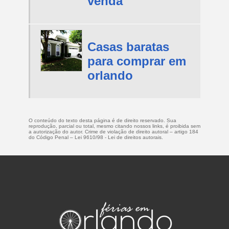
venda
Casas baratas
para comprar em
orlando
O conteúdo do texto desta página é de direito reservado. Sua
reprodução, parcial ou total, mesmo citando nossos links, é proibida sem
a autorização do autor. Crime de violação de direito autoral – artigo 184
do Código Penal –
Lei 9610/98 - Lei de direitos autorais
.