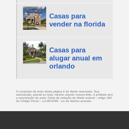
Casas para
vender na florida
Casas para
alugar anual em
orlando
O conteúdo do texto desta página é de direito reservado. Sua
reprodução, parcial ou total, mesmo citando nossos links, é proibida sem
a autorização do autor. Crime de violação de direito autoral – artigo 184
do Código Penal –
Lei 9610/98 - Lei de direitos autorais
.