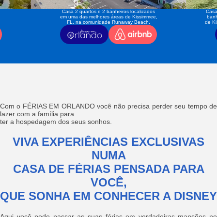
Casa 2 quartos e 2 banheiros localizados
Casa
em uma das melhores áreas de Kissimmee,
banh
FL, na comunidade Runaway Beach.
de K
Com o FÉRIAS EM ORLANDO você não precisa perder seu tempo de
lazer com a família para
ter a hospedagem dos seus sonhos.
VIVA EXPERIÊNCIAS EXCLUSIVAS
NUMA
CASA DE FÉRIAS PENSADA PARA
VOCÊ,
QUE SONHA EM CONHECER A DISNEY
Aqui você pode passar as suas férias em verdadeiras mansões no