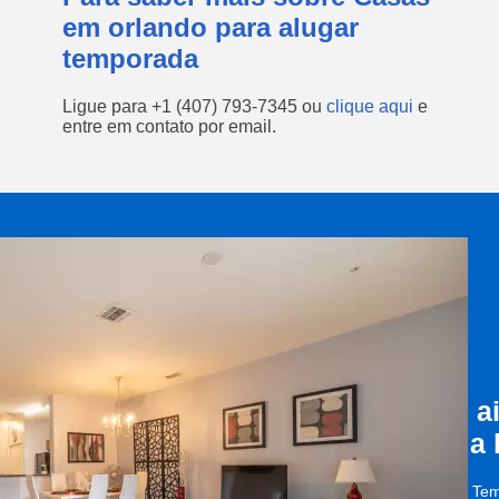
em orlando para alugar
temporada
Ligue para
+1 (407) 793-7345
ou
clique aqui
e
entre em contato por email.
a
a
Tem