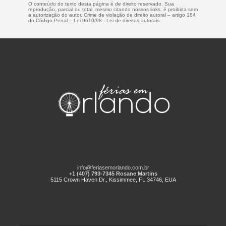
O conteúdo do texto desta página é de direito reservado. Sua
reprodução, parcial ou total, mesmo citando nossos links, é proibida sem
a autorização do autor. Crime de violação de direito autoral – artigo 184
do Código Penal –
Lei 9610/98 - Lei de direitos autorais
.
info@feriasemorlando.com.br
+1 (407) 793-7345 Rosane Martins
5115 Crown Haven Dr., Kissimmee, FL 34746, EUA