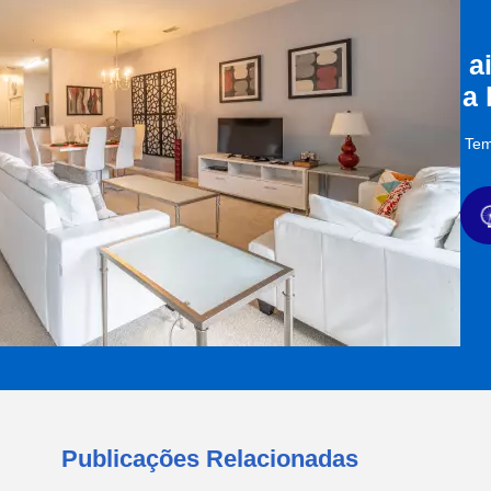
a
a
Tem
Publicações Relacionadas