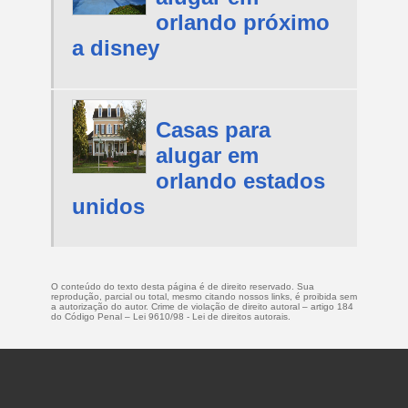
orlando próximo
a disney
Casas para
alugar em
orlando estados
unidos
O conteúdo do texto desta página é de direito reservado. Sua
reprodução, parcial ou total, mesmo citando nossos links, é proibida sem
a autorização do autor. Crime de violação de direito autoral – artigo 184
do Código Penal –
Lei 9610/98 - Lei de direitos autorais
.