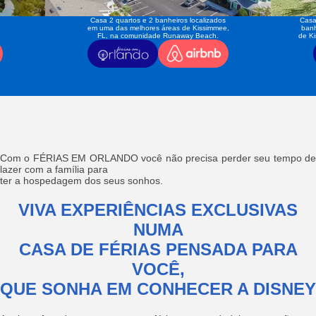
Casa 2 quartos e 2 banheiros localizados
Casa
em uma das melhores áreas de Kissimmee,
banh
FL, na comunidade Runaway Beach.
de K
Com o FÉRIAS EM ORLANDO você não precisa perder seu tempo de
lazer com a família para
ter a hospedagem dos seus sonhos.
VIVA EXPERIÊNCIAS EXCLUSIVAS
NUMA
CASA DE FÉRIAS PENSADA PARA
VOCÊ,
QUE SONHA EM CONHECER A DISNEY