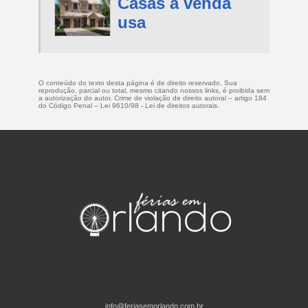
Casas a venda
usa
O conteúdo do texto desta página é de direito reservado. Sua
reprodução, parcial ou total, mesmo citando nossos links, é proibida sem
a autorização do autor. Crime de violação de direito autoral – artigo 184
do Código Penal –
Lei 9610/98 - Lei de direitos autorais
.
info@feriasemorlando.com.br