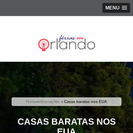
MENU
Home
»
Informações
»
Casas baratas nos EUA
CASAS BARATAS NOS
EUA