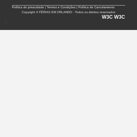
Política de privacidade |
Termos e Condições | Política de Cancelamento
Copyright © FÉRIAS EM ORLANDO - Todos os direitos reservados
W3C
W3C
>