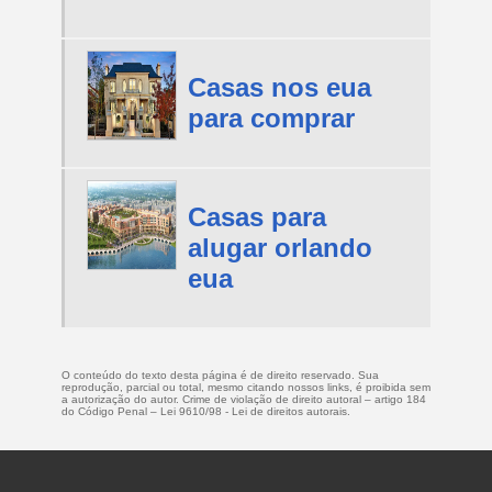
Casas nos eua
para comprar
Casas para
alugar orlando
eua
O conteúdo do texto desta página é de direito reservado. Sua
reprodução, parcial ou total, mesmo citando nossos links, é proibida sem
a autorização do autor. Crime de violação de direito autoral – artigo 184
do Código Penal –
Lei 9610/98 - Lei de direitos autorais
.