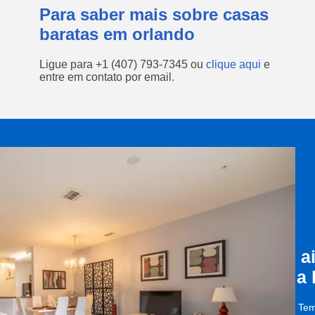
Para saber mais sobre casas
baratas em orlando
Ligue para
+1 (407) 793-7345
ou
clique aqui
e
entre em contato por email.
a
a
Tem