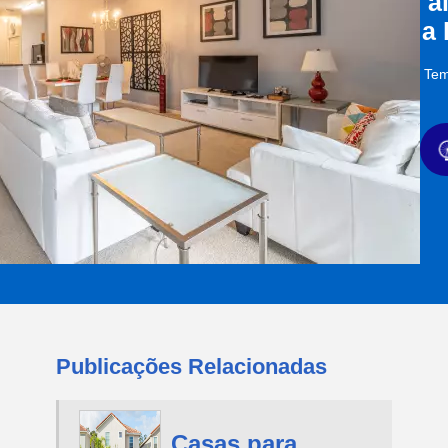
a
a
Tem
Publicações Relacionadas
Casas para