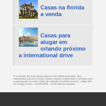
Casas na florida
a venda
Casas para
alugar em
orlando próximo
a international drive
O conteúdo do texto desta página é de direito reservado. Sua
reprodução, parcial ou total, mesmo citando nossos links, é proibida sem
a autorização do autor. Crime de violação de direito autoral – artigo 184
do Código Penal –
Lei 9610/98 - Lei de direitos autorais
.