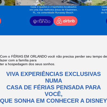
Casa 2 quartos e 2 banheiros localizados
Casa
em uma das melhores áreas de Kissimmee,
banh
FL, na comunidade Runaway Beach.
de K
Com o FÉRIAS EM ORLANDO você não precisa perder seu tempo de
lazer com a família para
ter a hospedagem dos seus sonhos.
VIVA EXPERIÊNCIAS EXCLUSIVAS
NUMA
CASA DE FÉRIAS PENSADA PARA
VOCÊ,
QUE SONHA EM CONHECER A DISNEY