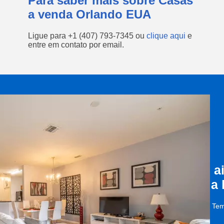
Para saber mais sobre Casas
a venda Orlando EUA
Ligue para
+1 (407) 793-7345
ou
clique aqui
e
entre em contato por email.
a
a
Tem