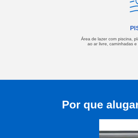
PI
Área de lazer com piscina, p
ao ar livre, caminhadas 
Por que aluga