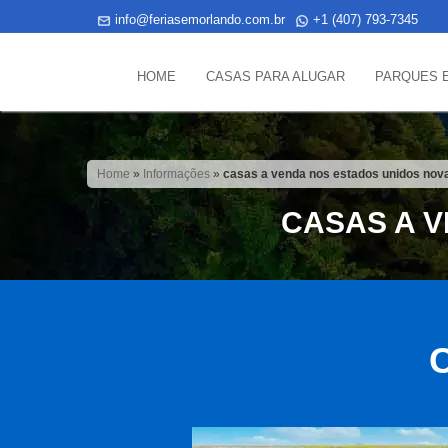
info@feriasemorlando.com.br
+1 (407) 793-7345
HOME
CASAS PARA ALUGAR
PARQUES 
Home
»
Informações
»
casas a venda nos estados unidos nov
CASAS A 
C