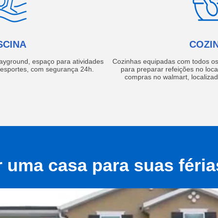
SCINA
COZI
layground, espaço para atividades
Cozinhas equipadas com todos os 
e esportes, com segurança 24h.
para preparar refeições no local
compras no walmart, localiza
r uma casa para suas féri