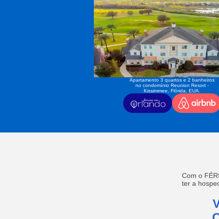
Apartamento 3 quartos e 2 banheiros
no condomínio Reunion Resort -
Kissimmee, Flórida, EUA.
Com o FÉRI
ter a hosp