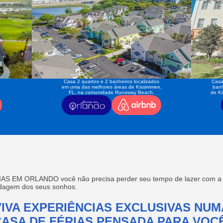
Casa 2 quartos e 2 banheiros localizados
Casa
em uma das melhores áreas de Kissimmee,
banh
FL, na comunidade Runaway Beach.
de K
AS EM ORLANDO você não precisa perder seu tempo de lazer com a f
edagem dos seus sonhos.
VIVA EXPERIÊNCIAS EXCLUSIVAS NUM
CASA DE FÉRIAS PENSADA PARA VOCÊ