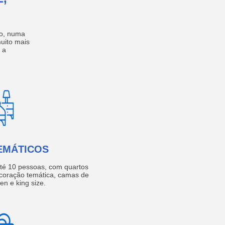
no, numa
muito mais
 a
EMÁTICOS
té 10 pessoas, com quartos
coração temática, camas de
een e king size.