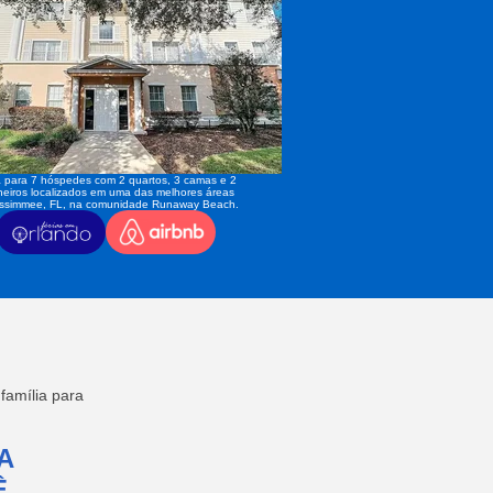
 para 7 hóspedes com 2 quartos, 3 camas e 2
eiros localizados em uma das melhores áreas
issimmee, FL, na comunidade Runaway Beach.
amília para
A
,