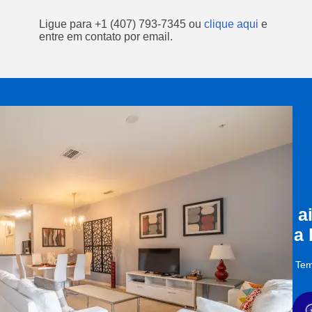
Ligue para
+1 (407) 793-7345
ou
clique aqui
e
entre em contato por email.
a
a
Tem