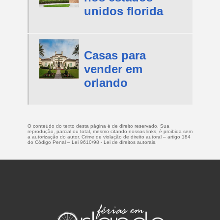
unidos florida
Casas para
vender em
orlando
O conteúdo do texto desta página é de direito reservado. Sua
reprodução, parcial ou total, mesmo citando nossos links, é proibida sem
a autorização do autor. Crime de violação de direito autoral – artigo 184
do Código Penal –
Lei 9610/98 - Lei de direitos autorais
.