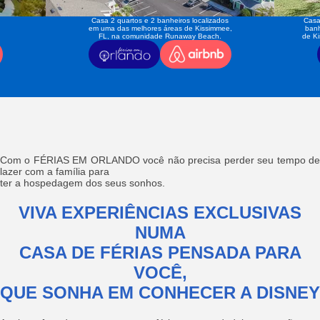
Casa 2 quartos e 2 banheiros localizados
Casa
em uma das melhores áreas de Kissimmee,
banh
FL, na comunidade Runaway Beach.
de K
Com o FÉRIAS EM ORLANDO você não precisa perder seu tempo de
lazer com a família para
ter a hospedagem dos seus sonhos.
VIVA EXPERIÊNCIAS EXCLUSIVAS
NUMA
CASA DE FÉRIAS PENSADA PARA
VOCÊ,
QUE SONHA EM CONHECER A DISNEY