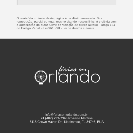
O conteúdo do texto desta página é de direito reservado. Sua
reprodução, parcial ou total, mesmo citando nossos links, é proibida sem
a autorização do autor. Crime de violação de direito autoral – artigo 184
do Código Penal –
Lei 9610/98 - Lei de direitos autorais
.
info@feriasemorlando.com.br
+1 (407) 793-7345 Rosane Martins
5115 Crown Haven Dr., Kissimmee, FL 34746, EUA