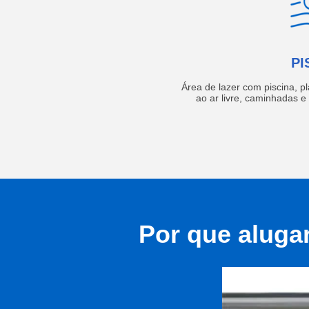
PI
Área de lazer com piscina, p
ao ar livre, caminhadas 
Por que aluga