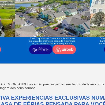
Casa 2 quartos e 2 banheiros localizados
Casa
em uma das melhores áreas de Kissimmee,
banh
FL, na comunidade Runaway Beach.
de K
AS EM ORLANDO você não precisa perder seu tempo de lazer com a f
edagem dos seus sonhos.
VIVA EXPERIÊNCIAS EXCLUSIVAS NUM
CASA DE FÉRIAS PENSADA PARA VOCÊ