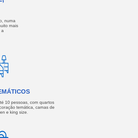
no, numa
muito mais
 a
EMÁTICOS
té 10 pessoas, com quartos
coração temática, camas de
een e king size.