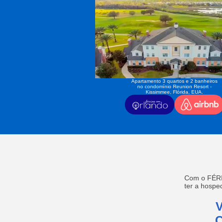
Apartamento 3 quartos e 2 banheiros
no condomínio Reunion Resort -
Kissimmee, Flórida, EUA.
Com o FÉRI
ter a hosp