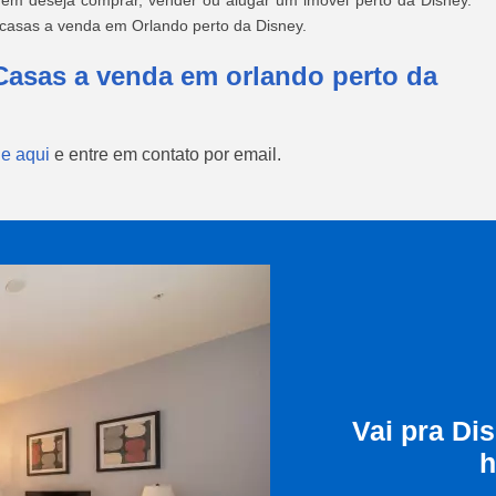
em deseja comprar, vender ou alugar um imóvel perto da Disney.
ecasas a venda em Orlando perto da Disney.
Casas a venda em orlando perto da
ue aqui
e entre em contato por email.
Vai pra Di
h