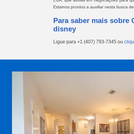
EUA, que auxilia em negociações para qu
Estamos prontos a auxiliar nesta busca d
Para saber mais sobre 
disney
Ligue para
+1 (407) 793-7345
ou
cliq