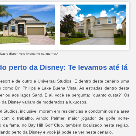
as e disponíveis livremente na internet.*
o perto da Disney: Te levamos até lá
sort e de outro a Universal Studios. E dentro deste cenário uma
s como Dr. Phillips e Lake Buena Vista. As estradas dentro desta
r ou aos lagos Sand. E ai, você se pergunta: “quanto custa?” Os
o da Disney variam de moderados a luxuosos.
al Studios, inclusive, moram em residências e condomínios na área
 com o trabalho. Arnold Palmer, maior jogador de golfe norte-
 da fama, no Bay Hill Golf Club, também localizado nesta região.
ando perto da Disney e você já pode se ver neste cenário.