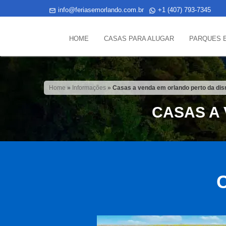
info@feriasemorlando.com.br
+1 (407) 793-7345
HOME
CASAS PARA ALUGAR
PARQUES 
Home
»
Informações
»
Casas a venda em orlando perto da di
CASAS A
C