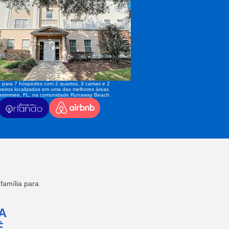
 para 7 hóspedes com 2 quartos, 3 camas e 2
eiros localizados em uma das melhores áreas
issimmee, FL, na comunidade Runaway Beach.
amília para
A
,