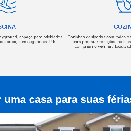
SCINA
COZI
layground, espaço para atividades
Cozinhas equipadas com todos os 
e esportes, com segurança 24h.
para preparar refeições no local
compras no walmart, localiza
r uma casa para suas féri