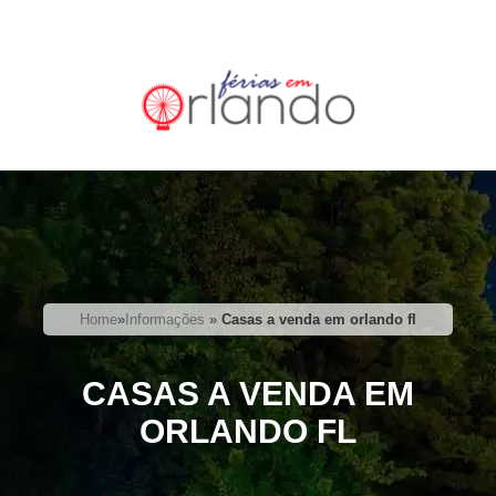
Home
»
Informações
»
Casas a venda em orlando fl
CASAS A VENDA EM
ORLANDO FL