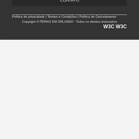
CONTATO
Política de privacidade |
Termos e Condições | Política de Cancelamento
Copyright © FÉRIAS EM ORLANDO - Todos os direitos reservados
W3C
W3C
>