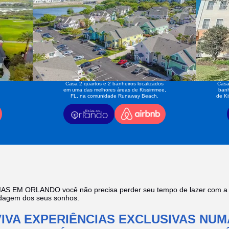
Casa 2 quartos e 2 banheiros localizados
Casa
em uma das melhores áreas de Kissimmee,
banh
FL, na comunidade Runaway Beach.
de K
AS EM ORLANDO você não precisa perder seu tempo de lazer com a f
edagem dos seus sonhos.
VIVA EXPERIÊNCIAS EXCLUSIVAS NUM