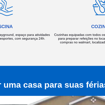
SCINA
COZI
layground, espaço para atividades
Cozinhas equipadas com todos os 
e esportes, com segurança 24h.
para preparar refeições no local
compras no walmart, localiza
r uma casa para suas féri