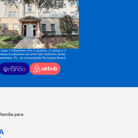
 para 7 hóspedes com 2 quartos, 3 camas e 2
eiros localizados em uma das melhores áreas
issimmee, FL, na comunidade Runaway Beach.
amília para
A