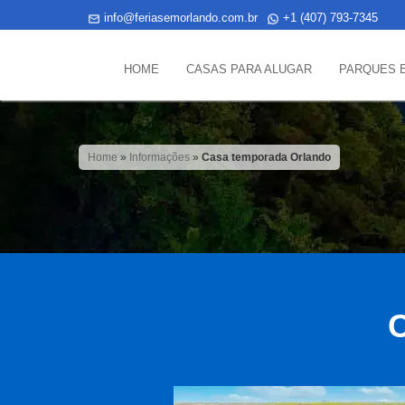
info@feriasemorlando.com.br
+1 (407) 793-7345
HOME
CASAS PARA ALUGAR
PARQUES 
Home
»
Informações
»
Casa temporada Orlando
C