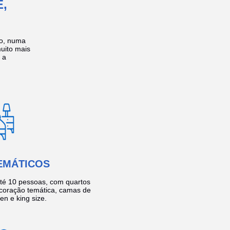
,
no, numa
muito mais
 a
EMÁTICOS
té 10 pessoas, com quartos
coração temática, camas de
een e king size.