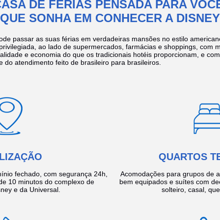
CASA DE FÉRIAS PENSADA PARA VOCÊ
QUE SONHA EM CONHECER A DISNEY
ode passar as suas férias em verdadeiras mansões no estilo america
 privilegiada, ao lado de supermercados, farmácias e shoppings, com 
ualidade e economia do que os tradicionais hotéis proporcionam, e com
e do atendimento feito de brasileiro para brasileiros.
LIZAÇÃO
QUARTOS T
ínio fechado, com segurança 24h,
Acomodações para grupos de a
e 10 minutos do complexo de
bem equipados e suítes com de
ney e da Universal.
solteiro, casal, qu