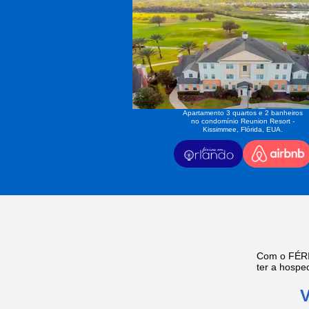
Apartamento 3 quartos e 2 banheiros
no condomínio Reunion Resort -
Kissimmee, Flórida, EUA.
Com o FÉRI
ter a hosp