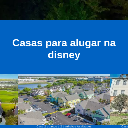
Casas para alugar na
disney
Casa 2 quartos e 2 banheiros localizados
Casa