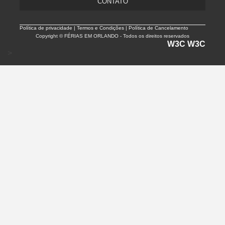
CONTATO
Política de privacidade |
Termos e Condições | Política de Cancelamento
Copyright © FÉRIAS EM ORLANDO - Todos os direitos reservados
W3C
W3C
>