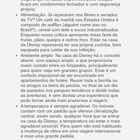
ficam em condomínios fechados e com segurança
própria;
Alimentação:
Já repararam nos filmes e seriados
da TV? Um café da manhã nos Estados Unidos é
composto de waffles (alguém come isso no
Brasil?), cereal com leite e sucos industrializados.
Enquanto nossa cultura apresenta mesa farta de
frutas, pães, queijos e outros frios. Estar na casa
da Disney representa ter sua própria cozinha, bem
equipada para cuidar da sua refeição;
Ambiente amplo:
Na casa da Disney há o conceito
aberto, com espaço amplo, o que proporciona
maior contato entre os hóspedes, principalmente
para quem viaja em grandes grupos. Esse é um
conforto impossível de ser encontrado em
apartamentos de hotéis. Reunir toda a família ou
os amigos na beira da piscina, no final de um dia
de passeios nos parques temáticos e dividir todas
as aventuras, é sem dúvida uma experiência que
pode tornar ainda mais prazerosa a viagem;
A temperatura é sempre agradável:
Os imóveis
contam com um padrão que oferece climatização
central, assim sendo, qualquer hora que se entrar
na casa da Disney, a temperatura vai estar o mais
agradável possível. Para quem não está habituado
a mudança de clima em uma viagem internacional
é mais uma grande pedida.