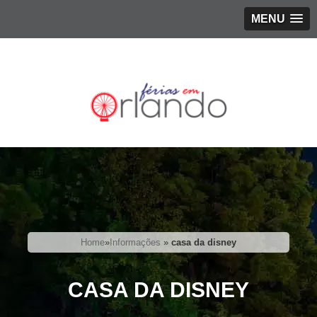
MENU
Home
»
Informações
»
casa da disney
CASA DA DISNEY