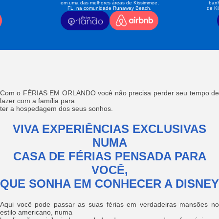
em uma das melhores áreas de Kissimmee,
banh
FL, na comunidade Runaway Beach.
de K
Com o FÉRIAS EM ORLANDO você não precisa perder seu tempo de
lazer com a família para
ter a hospedagem dos seus sonhos.
VIVA EXPERIÊNCIAS EXCLUSIVAS
NUMA
CASA DE FÉRIAS PENSADA PARA
VOCÊ,
QUE SONHA EM CONHECER A DISNEY
Aqui você pode passar as suas férias em verdadeiras mansões no
estilo americano, numa