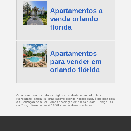
Apartamentos a
venda orlando
florida
Apartamentos
para vender em
orlando flórida
O conteúdo do texto desta página é de direito reservado. Sua
reprodução, parcial ou total, mesmo citando nossos links, é proibida sem
a autorização do autor. Crime de violação de direito autoral – artigo 184
do Código Penal –
Lei 9610/98 - Lei de direitos autorais
.