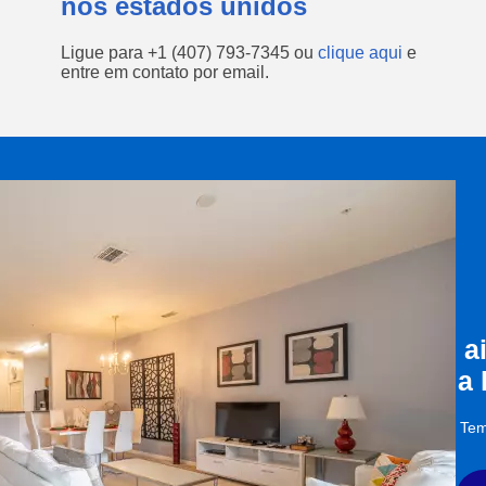
nos estados unidos
Ligue para
+1 (407) 793-7345
ou
clique aqui
e
entre em contato por email.
a
a
Tem