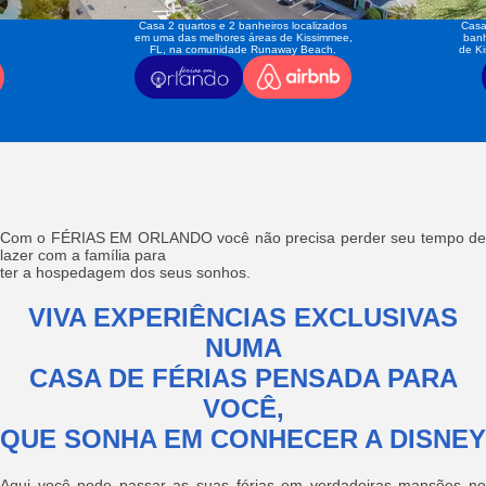
Casa 2 quartos e 2 banheiros localizados
Casa
em uma das melhores áreas de Kissimmee,
banh
FL, na comunidade Runaway Beach.
de K
Com o FÉRIAS EM ORLANDO você não precisa perder seu tempo de
lazer com a família para
ter a hospedagem dos seus sonhos.
VIVA EXPERIÊNCIAS EXCLUSIVAS
NUMA
CASA DE FÉRIAS PENSADA PARA
VOCÊ,
QUE SONHA EM CONHECER A DISNEY
Aqui você pode passar as suas férias em verdadeiras mansões no