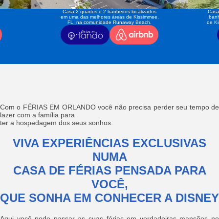
Casa 2 quartos e 2 banheiros localizados
Casa
em uma das melhores áreas de Kissimmee,
banh
FL, na comunidade Runaway Beach.
de K
Com o FÉRIAS EM ORLANDO você não precisa perder seu tempo de
lazer com a família para
ter a hospedagem dos seus sonhos.
VIVA EXPERIÊNCIAS EXCLUSIVAS
NUMA
CASA DE FÉRIAS PENSADA PARA
VOCÊ,
QUE SONHA EM CONHECER A DISNEY
Aqui você pode passar as suas férias em verdadeiras mansões no