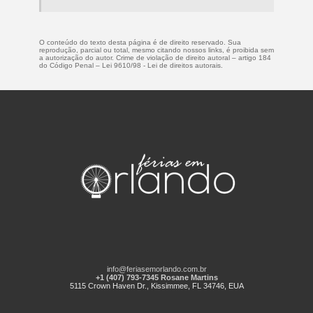
O conteúdo do texto desta página é de direito reservado. Sua
reprodução, parcial ou total, mesmo citando nossos links, é proibida sem
a autorização do autor. Crime de violação de direito autoral – artigo 184
do Código Penal –
Lei 9610/98 - Lei de direitos autorais
.
info@feriasemorlando.com.br
+1 (407) 793-7345 Rosane Martins
5115 Crown Haven Dr., Kissimmee, FL 34746, EUA