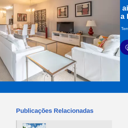
a
a
Tem
Publicações Relacionadas