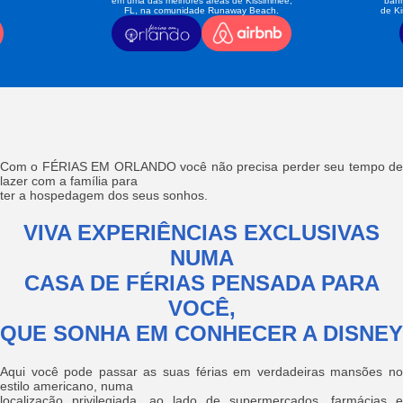
em uma das melhores áreas de Kissimmee,
banh
FL, na comunidade Runaway Beach.
de K
Com o FÉRIAS EM ORLANDO você não precisa perder seu tempo de
lazer com a família para
ter a hospedagem dos seus sonhos.
VIVA EXPERIÊNCIAS EXCLUSIVAS
NUMA
CASA DE FÉRIAS PENSADA PARA
VOCÊ,
QUE SONHA EM CONHECER A DISNEY
Aqui você pode passar as suas férias em verdadeiras mansões no
estilo americano, numa
localização privilegiada, ao lado de supermercados, farmácias e