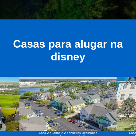
Casas para alugar na
disney
Casa 2 quartos e 2 banheiros localizados
Casa