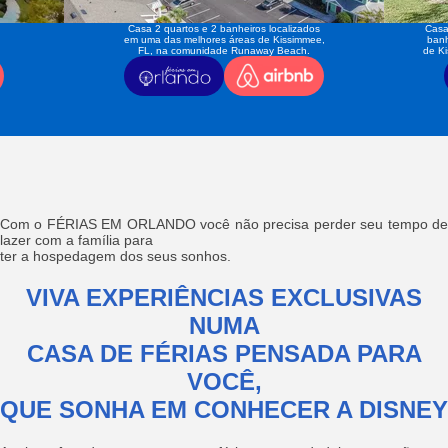
Casa 2 quartos e 2 banheiros localizados
Casa
em uma das melhores áreas de Kissimmee,
banh
FL, na comunidade Runaway Beach.
de K
Com o FÉRIAS EM ORLANDO você não precisa perder seu tempo de
lazer com a família para
ter a hospedagem dos seus sonhos.
VIVA EXPERIÊNCIAS EXCLUSIVAS
NUMA
CASA DE FÉRIAS PENSADA PARA
VOCÊ,
QUE SONHA EM CONHECER A DISNEY