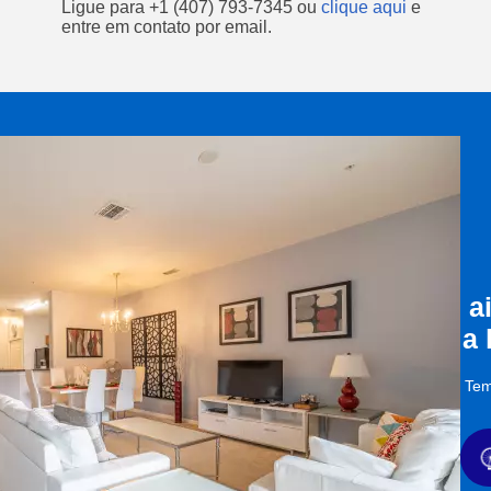
Ligue para
+1 (407) 793-7345
ou
clique aqui
e
entre em contato por email.
a
a
Tem