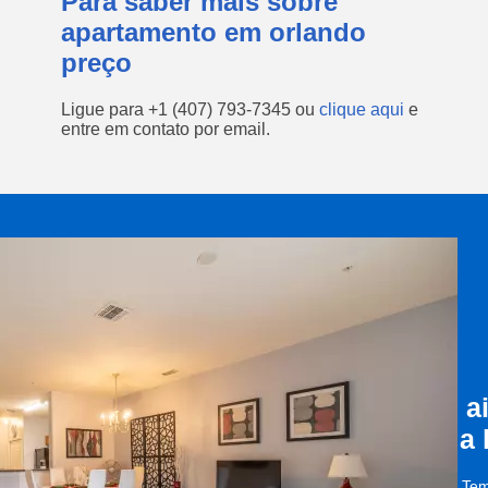
Para saber mais sobre
apartamento em orlando
preço
Ligue para
+1 (407) 793-7345
ou
clique aqui
e
entre em contato por email.
a
a
Tem