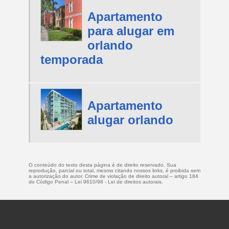
Apartamento
para alugar em
orlando
temporada
Apartamento
alugar orlando
O conteúdo do texto desta página é de direito reservado. Sua
reprodução, parcial ou total, mesmo citando nossos links, é proibida sem
a autorização do autor. Crime de violação de direito autoral – artigo 184
do Código Penal –
Lei 9610/98 - Lei de direitos autorais
.