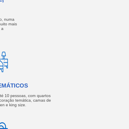
no, numa
muito mais
 a
EMÁTICOS
té 10 pessoas, com quartos
coração temática, camas de
een e king size.