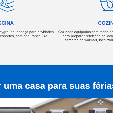
SCINA
COZI
layground, espaço para atividades
Cozinhas equipadas com todos os 
e esportes, com segurança 24h.
para preparar refeições no local
compras no walmart, localiza
r uma casa para suas féri