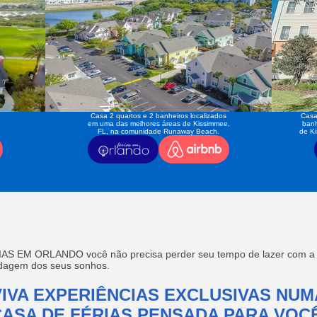
Casa 2 quartos e 2 banheiros localizados
Casa
em uma das melhores áreas de Kissimmee,
banh
FL, na comunidade Runaway Beach.
de K
AS EM ORLANDO você não precisa perder seu tempo de lazer com a f
edagem dos seus sonhos.
VIVA EXPERIÊNCIAS EXCLUSIVAS NUM
CASA DE FÉRIAS PENSADA PARA VOCÊ