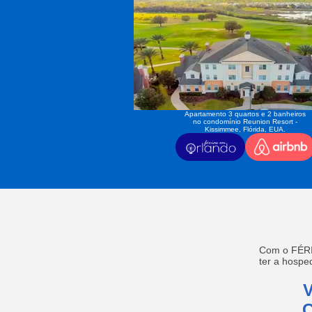
Apartamento 3 quartos e 2 banheiros
no condomínio Reunion Resort -
Kissimmee, Flórida, EUA.
Com o FÉRI
ter a hosp