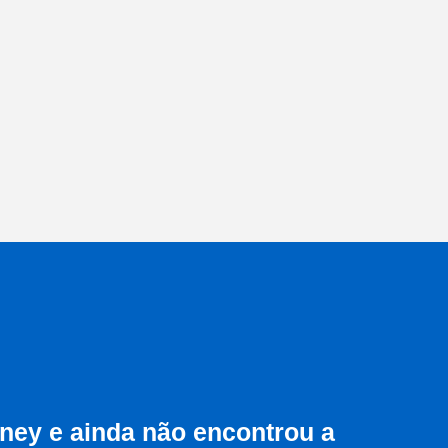
ALUGUEL DE CASAS PARA MORAR EM
ORLANDO
ALUGUEL EM ORLANDO PARA MORAR
ALUGUEL EM ORLANDO TEMPORADA
ALUGUEL IMÓVEIS TEMPORADA
ALUGUEL MENSAL EM ORLANDO
ALUGUEL ORLANDO
ALUGUEL ORLANDO APARTAMENTO
ALUGUEL POR TEMPORADA ORLANDO
ALUGUEL TEMPORADA DISNEY
ALUGUEL TEMPORADA EM ORLANDO
ALUGUEL TEMPORADA ORLANDO
FLORIDA
ALUGUEL TEMPORADA ORLANDO
INTERNATIONAL DRIVE
APARTAMENTO ALUGAR ORLANDO
sney e ainda não encontrou a
APARTAMENTO EM ORLANDO PREÇO