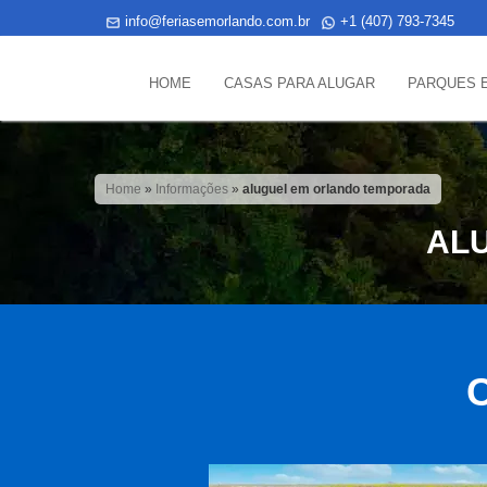
info@feriasemorlando.com.br
+1 (407) 793-7345
HOME
CASAS PARA ALUGAR
PARQUES 
Home
»
Informações
»
aluguel em orlando temporada
AL
C