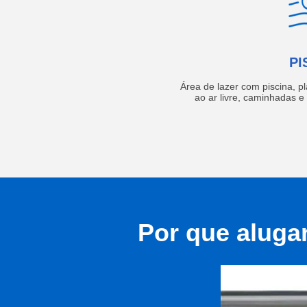
PI
Área de lazer com piscina, p
ao ar livre, caminhadas 
Por que aluga