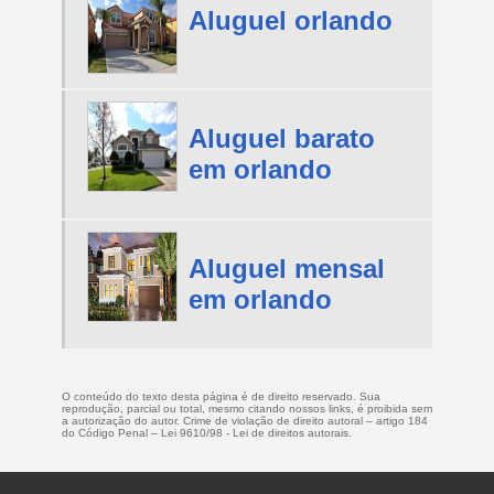
Aluguel orlando
Aluguel barato
em orlando
Aluguel mensal
em orlando
O conteúdo do texto desta página é de direito reservado. Sua
reprodução, parcial ou total, mesmo citando nossos links, é proibida sem
a autorização do autor. Crime de violação de direito autoral – artigo 184
do Código Penal –
Lei 9610/98 - Lei de direitos autorais
.