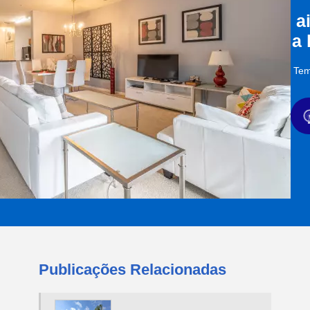
a
a
Tem
Publicações Relacionadas