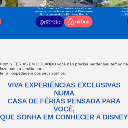
Casa 2 quartos e 2 banheiros localizados
Casa
em uma das melhores áreas de Kissimmee,
banh
FL, na comunidade Runaway Beach.
de K
Com o FÉRIAS EM ORLANDO você não precisa perder seu tempo de
lazer com a família para
ter a hospedagem dos seus sonhos.
VIVA EXPERIÊNCIAS EXCLUSIVAS
NUMA
CASA DE FÉRIAS PENSADA PARA
VOCÊ,
QUE SONHA EM CONHECER A DISNEY