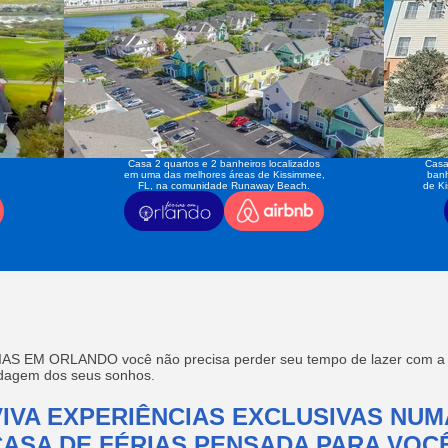
Casa 2 quartos e 2 banheiros localizados
Casa
em uma das melhores áreas de Kissimmee,
banh
FL, na comunidade Runaway Beach.
de K
AS EM ORLANDO você não precisa perder seu tempo de lazer com a f
edagem dos seus sonhos.
VIVA EXPERIÊNCIAS EXCLUSIVAS NUM
CASA DE FÉRIAS PENSADA PARA VOCÊ