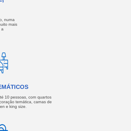
no, numa
muito mais
 a
EMÁTICOS
té 10 pessoas, com quartos
coração temática, camas de
een e king size.