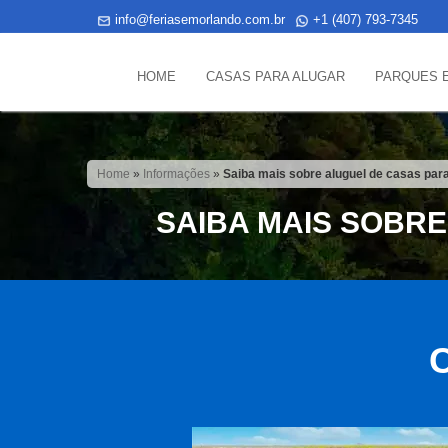
info@feriasemorlando.com.br
+1 (407) 793-7345
HOME
CASAS PARA ALUGAR
PARQUES 
Home
»
Informações
»
Saiba mais sobre aluguel de casas pa
SAIBA MAIS SOBR
C