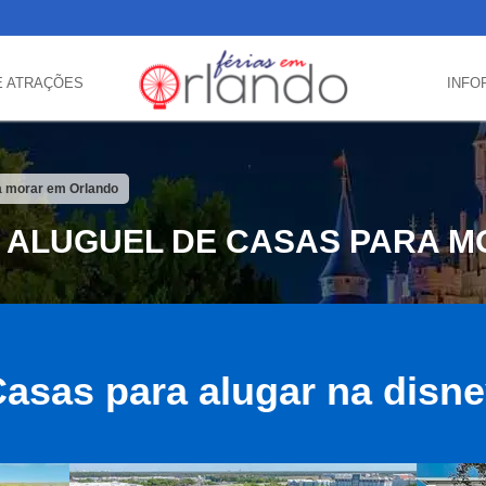
E ATRAÇÕES
INFO
ra morar em Orlando
E ALUGUEL DE CASAS PARA 
asas para alugar na disn