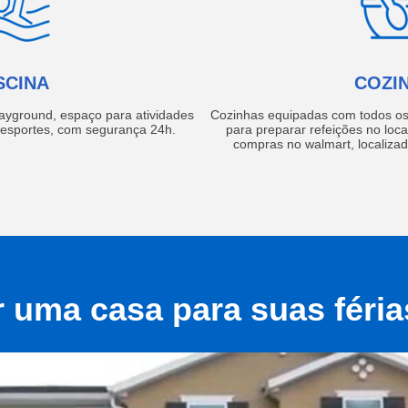
SCINA
COZI
layground, espaço para atividades
Cozinhas equipadas com todos os 
e esportes, com segurança 24h.
para preparar refeições no local
compras no walmart, localiza
r uma casa para suas féri