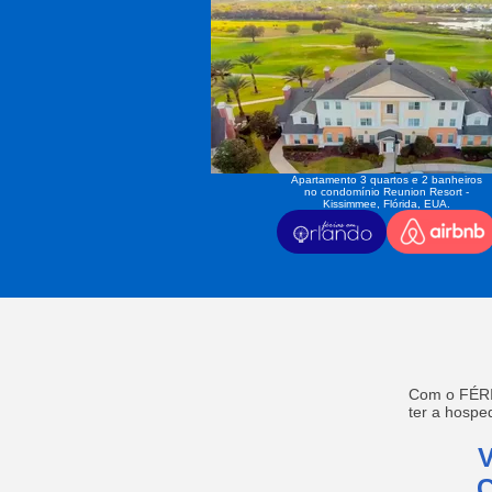
Apartamento 3 quartos e 2 banheiros
no condomínio Reunion Resort -
Kissimmee, Flórida, EUA.
Com o FÉRI
ter a hosp