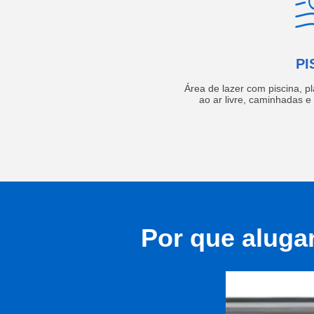
PI
Área de lazer com piscina, p
ao ar livre, caminhadas 
Por que aluga