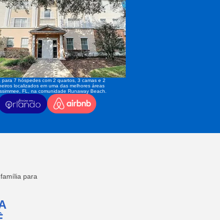
 para 7 hóspedes com 2 quartos, 3 camas e 2
eiros localizados em uma das melhores áreas
issimmee, FL, na comunidade Runaway Beach.
amília para
A
,