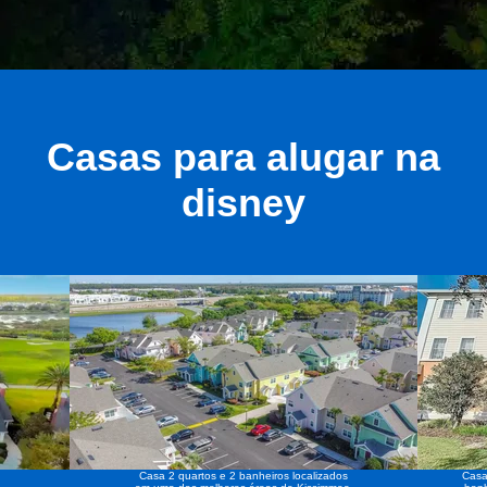
Casas para alugar na
disney
Casa 2 quartos e 2 banheiros localizados
Casa