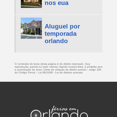
nos eua
Aluguel por
temporada
orlando
O conteúdo do texto desta página é de direito reservado. Sua
reprodução, parcial ou total, mesmo citando nossos links, é proibida sem
a autorização do autor. Crime de violação de direito autoral – artigo 184
do Código Penal –
Lei 9610/98 - Lei de direitos autorais
.