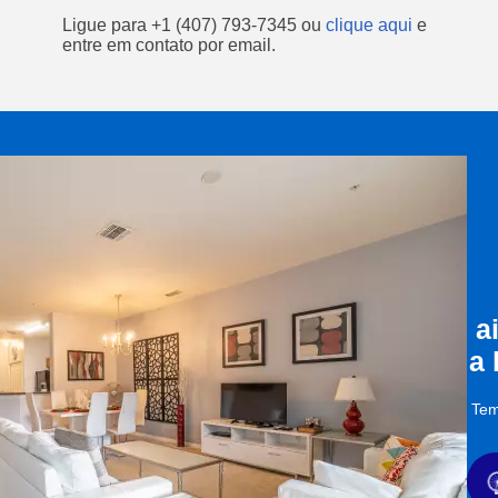
Ligue para
+1 (407) 793-7345
ou
clique aqui
e
entre em contato por email.
a
a
Tem