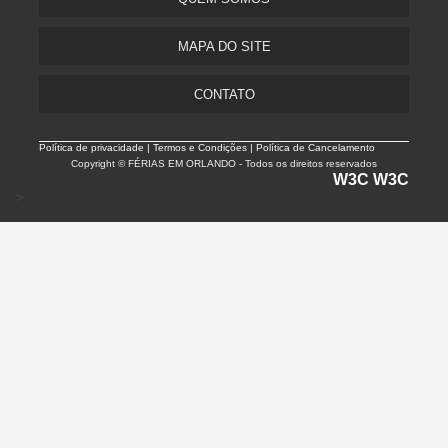
MAPA DO SITE
CONTATO
Política de privacidade |
Termos e Condições | Política de Cancelamento
Copyright © FÉRIAS EM ORLANDO - Todos os direitos reservados
W3C
W3C
>