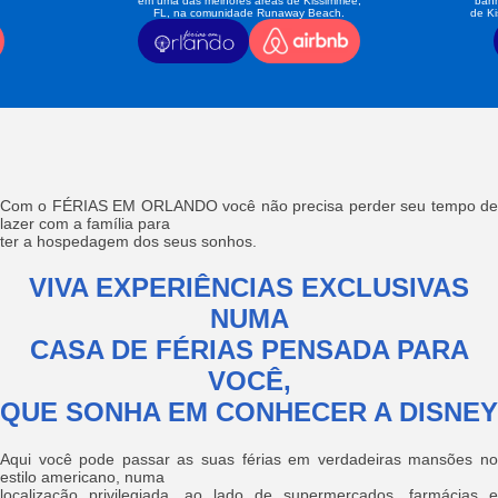
em uma das melhores áreas de Kissimmee,
banh
FL, na comunidade Runaway Beach.
de K
Com o FÉRIAS EM ORLANDO você não precisa perder seu tempo de
lazer com a família para
ter a hospedagem dos seus sonhos.
VIVA EXPERIÊNCIAS EXCLUSIVAS
NUMA
CASA DE FÉRIAS PENSADA PARA
VOCÊ,
QUE SONHA EM CONHECER A DISNEY
Aqui você pode passar as suas férias em verdadeiras mansões no
estilo americano, numa
localização privilegiada, ao lado de supermercados, farmácias e