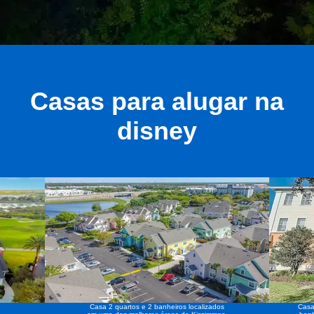
Casas para alugar na
disney
Casa 2 quartos e 2 banheiros localizados
Casa