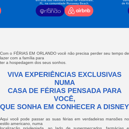
em uma das melhores áreas de Kissimmee,
banh
FL, na comunidade Runaway Beach.
de K
Com o FÉRIAS EM ORLANDO você não precisa perder seu tempo de
lazer com a família para
ter a hospedagem dos seus sonhos.
VIVA EXPERIÊNCIAS EXCLUSIVAS
NUMA
CASA DE FÉRIAS PENSADA PARA
VOCÊ,
QUE SONHA EM CONHECER A DISNEY
Aqui você pode passar as suas férias em verdadeiras mansões no
estilo americano, numa
localização privilegiada, ao lado de supermercados, farmácias e