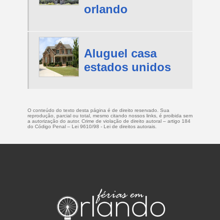
orlando
Aluguel casa
estados unidos
O conteúdo do texto desta página é de direito reservado. Sua
reprodução, parcial ou total, mesmo citando nossos links, é proibida sem
a autorização do autor. Crime de violação de direito autoral – artigo 184
do Código Penal –
Lei 9610/98 - Lei de direitos autorais
.