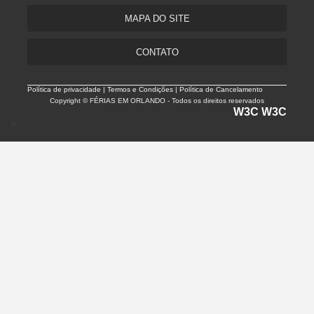
MAPA DO SITE
CONTATO
Política de privacidade |
Termos e Condições | Política de Cancelamento
Copyright © FÉRIAS EM ORLANDO - Todos os direitos reservados
W3C
W3C
>