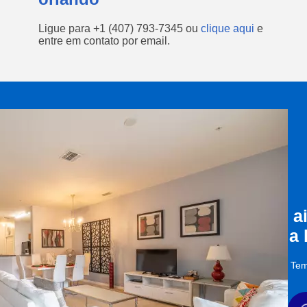
Ligue para
+1 (407) 793-7345
ou
clique aqui
e
entre em contato por email.
a
a
Tem