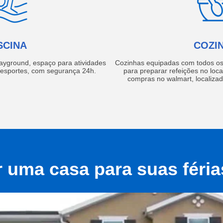
SCINA
COZI
layground, espaço para atividades
Cozinhas equipadas com todos os 
e esportes, com segurança 24h.
para preparar refeições no local
compras no walmart, localiza
r uma casa para suas féri