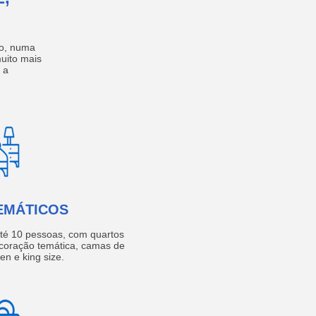
no, numa
muito mais
 a
EMÁTICOS
té 10 pessoas, com quartos
coração temática, camas de
een e king size.