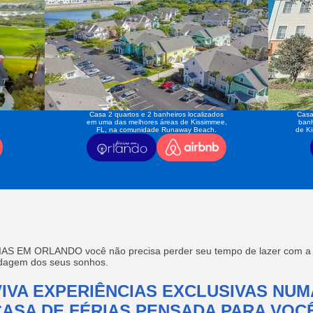
Casa 2 quartos e 2 banheiros localizados
Casa
em uma das melhores áreas de Kissimmee,
banh
FL, na comunidade Runaway Beach.
de K
AS EM ORLANDO você não precisa perder seu tempo de lazer com a f
edagem dos seus sonhos.
VIVA EXPERIÊNCIAS EXCLUSIVAS NUM
CASA DE FÉRIAS PENSADA PARA VOCÊ