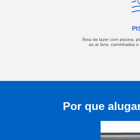
PI
Área de lazer com piscina, p
ao ar livre, caminhadas 
Por que aluga