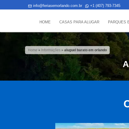
info@feriasemorlando.com.br
+1 (407) 793-7345
HOME
CASAS PARA ALUGAR
PARQUES 
Home
»
Informações
»
aluguel barato em orlando
A
C