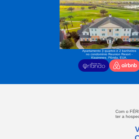
Apartamento 3 quartos e 2 banheiros
no condomínio Reunion Resort -
Kissimmee, Flórida, EUA.
Com o FÉRI
ter a hosp