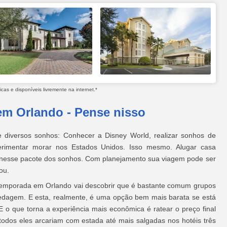
as e disponíveis livremente na internet.*
em Orlando - Pense nisso
de diversos sonhos: Conhecer a Disney World, realizar sonhos de
perimentar morar nos Estados Unidos. Isso mesmo. Alugar casa
 nesse pacote dos sonhos. Com planejamento sua viagem pode ser
ou.
temporada em Orlando vai descobrir que é bastante comum grupos
pedagem. E esta, realmente, é uma opção bem mais barata se está
 o que torna a experiência mais econômica é ratear o preço final
, todos eles arcariam com estada até mais salgadas nos hotéis três