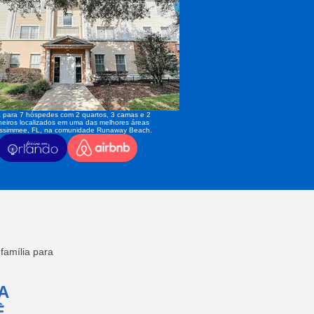
 para 7 hóspedes com 2 quartos, 3 camas e 2
eiros localizados em uma das melhores áreas
issimmee, FL, na comunidade Runaway Beach.
amília para
A
,