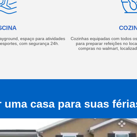
SCINA
COZI
layground, espaço para atividades
Cozinhas equipadas com todos os 
e esportes, com segurança 24h.
para preparar refeições no local
compras no walmart, localiza
r uma casa para suas féri