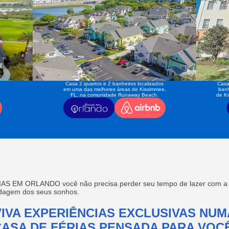
Casa 2 quartos e 2 banheiros localizados
Casa
em uma das melhores áreas de Kissimmee,
banh
FL, na comunidade Runaway Beach.
de K
AS EM ORLANDO você não precisa perder seu tempo de lazer com a f
edagem dos seus sonhos.
VIVA EXPERIÊNCIAS EXCLUSIVAS NUM
CASA DE FÉRIAS PENSADA PARA VOCÊ