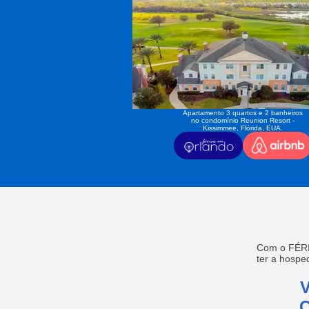
Apartamento 3 quartos e 2 banheiros
no condomínio Reunion Resort -
Kissimmee, Flórida, EUA.
Com o FÉRI
ter a hosp