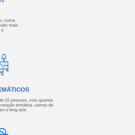
no, numa
muito mais
 a
EMÁTICOS
té 10 pessoas, com quartos
coração temática, camas de
een e king size.