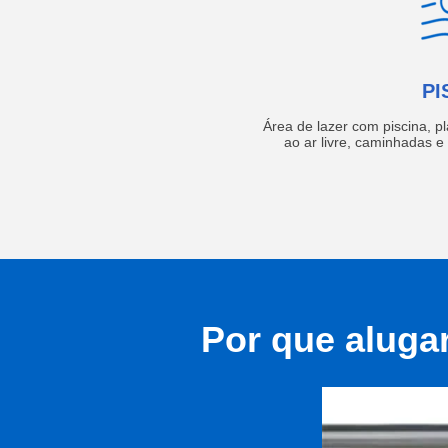
PI
Área de lazer com piscina, p
ao ar livre, caminhadas 
Por que aluga