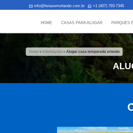
info@feriasemorlando.com.br
+1 (407) 793-7345
HOME
CASAS PARA ALUGAR
PARQUES 
Home
»
Informações
»
Alugar casa temporada orlando
ALU
C