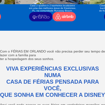
Casa 2 quartos e 2 banheiros localizados
Casa
em uma das melhores áreas de Kissimmee,
banh
FL, na comunidade Runaway Beach.
de K
Com o FÉRIAS EM ORLANDO você não precisa perder seu tempo de
lazer com a família para
ter a hospedagem dos seus sonhos.
VIVA EXPERIÊNCIAS EXCLUSIVAS
NUMA
CASA DE FÉRIAS PENSADA PARA
VOCÊ,
QUE SONHA EM CONHECER A DISNEY
Aqui você pode passar as suas férias em verdadeiras mansões no