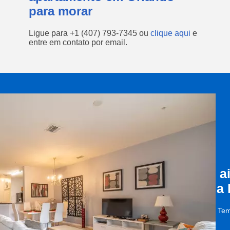
para morar
Ligue para
+1 (407) 793-7345
ou
clique aqui
e
entre em contato por email.
a
a
Tem